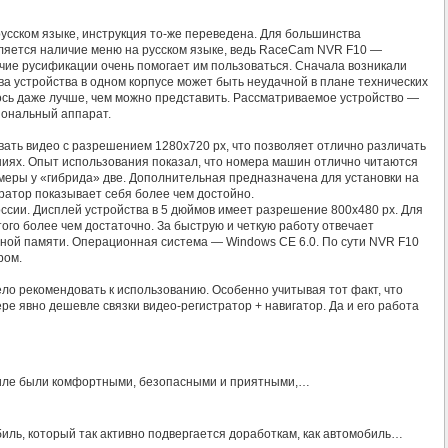
усском языке, инструкция то-же переведена. Для большинства
яется наличие меню на русском языке, ведь RaceCam NVR F10 —
чие русификации очень помогает им пользоваться. Сначала возникали
ва устройства в одном корпусе может быть неудачной в плане технических
алось даже лучше, чем можно представить. Рассматриваемое устройство —
иональный аппарат.
ать видео с разрешением 1280х720 px, что позволяет отлично различать
ниях. Опыт использования показал, что номера машин отлично читаются
камеры у «гибрида» две. Дополнительная предназначена для установки на
тратор показывает себя более чем достойно.
оссии. Дисплей устройства в 5 дюймов имеет разрешение 800х480 px. Для
ого более чем достаточно. За быструю и четкую работу отвечает
вной памяти. Операционная система — Windows CE 6.0. По сути NVR F10
ром.
о рекомендовать к использованию. Особенно учитывая тот факт, что
мере явно дешевле связки видео-регистратор + навигатор. Да и его работа
биле были комфортными, безопасными и приятными,…
биль, который так активно подвергается доработкам, как автомобиль…