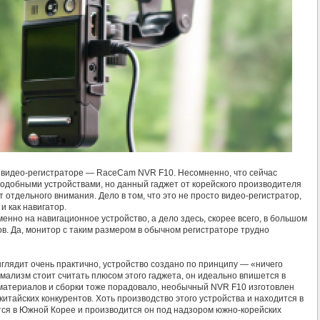
 видео-регистраторе — RaceCam NVR F10. Несомненно, что сейчас
подобными устройствами, но данный гаджет от корейского производителя
отдельного внимания. Дело в том, что это не просто видео-регистратор,
и как навигатор.
нно на навигационное устройство, а дело здесь, скорее всего, в большом
в. Да, монитор с таким размером в обычном регистраторе трудно
глядит очень практично, устройство создано по принципу — «ничего
мализм стоит считать плюсом этого гаджета, он идеально впишется в
 материалов и сборки тоже порадовало, необычный NVR F10 изготовлен
китайских конкурентов. Хоть производство этого устройства и находится в
тся в Южной Корее и производится он под надзором южно-корейских