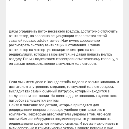
Дабы ограничить поток несвежего воздуха, достаточно отключить
вентилятор, но заслонка рециркуляции справляется с этой
задачей гораздо эффективнее. Нам нужно хорошенько
рассмотреть систему вентиляции и отопления. Ставим
вентилятор на четвертую позицию и смотрим на клапан
рециркуляции, который закрывается, не давая попасть внутрь
воздуху. Его мы подключаем к электропневматическому клапану, а
он связан непосредственно с впускным коллектором.
Если мы имеем дело с Ваз «десятой» модели с восьми-клапанным
двигателем внутреннего сгорания, то впускной коллектор здесь
выглядит как самый обычный патрубок, который находится в
заглушенном состоянии. На шестнадцати-клапанных «десятках»
патрубок заглушается винтом.
Найти в магазине все детали, которые пригодятся для
рециркуляции непросто, гораздо удобнее купить все это в
комплекте. Некоторые автолюбители уверены в том, что если
автомобиль не оборудован кондиционером, то устанавливать
рециркуляцию здесь нет никакого смысла. И все же нужно иметь в
виду дорожные и климатические условия вашего региона и уже