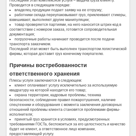
Последний этап комплексной услуги – выдача груза клиенту.
Проводится в следующем порядке:
владелец продукции подает заявку на ее отгрузку;
работники склада переупаковывают груз, приклеивают стикеры,
взвешивают, выполняют другие манипуляции;
товар проверяется партиями, на него наносится штрих-код в
соответствии с номером заказа, готовится сопроводительная
документация;
погрузочные работы начинают проводится после подачи
транспорта заказчиком.
Последний этап может быть выполнен транспортом логистической
фирмы, которая доставит груз конечному покупателю.
Причины востребованности
ответственного хранения
Плюсы услуги заключаются в следующем:
клиент оплачивает услугу исключительно за используемую
квадратуру на которой находится его товар;
охрана территории, кадровые проблемы, техника
безопасности, соблюдение правил пожаротушения, наличие
спецтехники и оборудования с момента заключения договорных
отношений проблемы клиента становятся проблемами фирмы-
исполнителя;
принятый груз хранится в условиях, предусмотренных
требованиями ГОСТа, беспокоиться за его целостность и качество
будет не клиент, а ответственное лицо компании,
предоставляющей услугу.