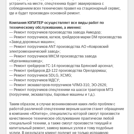
устранить на месте, спецтехника будет эвакуирована с
соблюдением всех технических правил на стационарный сервис,
где и будет произведен основной ремонт.
Компания ЮПИТЕР осуществляет все виды работ по
техническому обслуживанию, а именно:
— Ремонт погрузчиков производства завода Амкодор;
— Ремонт погрузчиков, катков, грейдеров марки DM производства
«Завод дорожных машин»;
— Ремонт погрузчиков ANT производства АО «Ковровский
электромеханический завод»;
— Ремонт погрузчиков МКСМ производства завода
«Курганмашзавод»;
— Ремонт грейдеров ГС-14 производства Брянский арсенал;
— Ремонт грейдеров ДЗ-122 производства Орелдормаш;
— Ремонт погрузчиков SDLG, XCMG;
— Ремонт погрузчиков МДСУ;
— Ремонт экскаваторов-погрузчиков ЧЛМЗ-310, ЭО-2626;
— Ремонт погрузчиков спецтехники на шасси тракторов МТЗ
(погрузчики, экскаваторы, баровые машины и т.д.).
Таким образом, в случае возникновения каких-либо проблем с
работой различной спецтехники верным шагом станет обращение
в компанию «Юпитер», специалисты которой смогут произвести
качественное техническое обслуживание практически любой
специальной техники, а также смогут произвести текущий и
капитальный ремонт, замену важных узлов и тому подобные
услуги. В результате клиент получит не только исправную