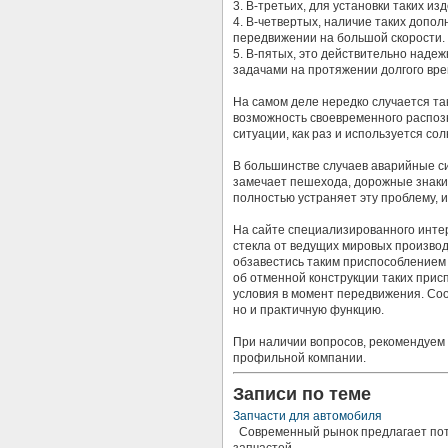
3. В-третьих, для установки таких из
4. В-четвертых, наличие таких доп
передвижении на большой скорости.
5. В-пятых, это действительно над
задачами на протяжении долгого вре
На самом деле нередко случается так
возможность своевременного распоз
ситуации, как раз и используется со
В большинстве случаев аварийные сит
замечает пешехода, дорожные знаки 
полностью устраняет эту проблему, 
На сайте специализированного инте
стекла от ведущих мировых производ
обзавестись таким приспособлением 
об отменной конструкции таких прис
условия в момент передвижения. Со
но и практичную функцию.
При наличии вопросов, рекомендуем
профильной компании.
Записи по теме
Запчасти для автомобиля
Современный рынок предлагает потр