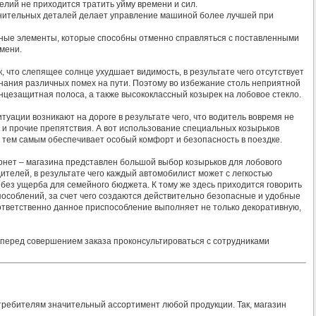
делий не приходится тратить уйму времени и сил.
олнительных деталей делает управление машиной более лучшей при
ежные элементы, которые способны отменно справляться с поставленными
мени.
, что слепящее солнце ухудшает видимость, в результате чего отсутствует
нания различных помех на пути. Поэтому во избежание столь неприятной
лнцезащитная полоса, а также высококлассный козырек на лобовое стекло.
уации возникают на дороге в результате чего, что водитель вовремя не
и прочие препятствия. А вот использование специальных козырьков
и тем самым обеспечивает особый комфорт и безопасность в поездке.
рнет – магазина представлен большой выбор козырьков для лобового
ителей, в результате чего каждый автомобилист может с легкостью
без ущерба для семейного бюджета. К тому же здесь приходится говорить
пособлений, за счет чего создаются действительно безопасные и удобные
ответственно данное приспособление выполняет не только декоративную,
 перед совершением заказа проконсультироваться с сотрудниками
ебителям значительный ассортимент любой продукции. Так, магазин