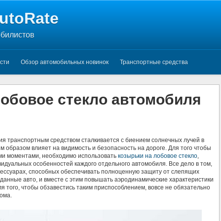
utoRate
обилистов
сти
Обзор автомобильных новинок
Транспортные средства
лобовое стекло автомобиля
ия транспортным средством сталкивается с биением солнечных лучей в
ым образом влияет на видимость и безопасность на дороге.
Для того чтобы
ыми моментами, необходимо использовать
козырьки на лобовое стекло
,
идуальных особенностей каждого отдельного автомобиля. Все дело в том,
ксессуарах, способных обеспечивать полноценную защиту от слепящих
данные авто, и вместе с этим повышать аэродинамические характеристики
ля того, чтобы обзавестись таким приспособлением, вовсе не обязательно
ома.