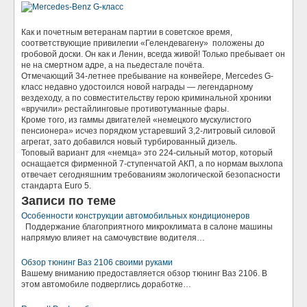
Как и почетным ветеранам партии в советское время,
соответствующие привилегии «Гелендевагену»
положены до
гробовой доски. Он как и Ленин, всегда живой! Только пребывает он
не на смертном адре, а на пьедестале почёта.
Отмечающий 34-летнее пребывание на конвейере, Mercedes G-
класс недавно удостоился новой награды — легендарному
вездеходу, а по совместительству герою криминальной хроники
«вручили» рестайлинговые противотуманные фары.
Кроме того, из гаммы двигателей «немецкого мускулистого
пенсионера» исчез порядком устаревший 3,2-литровый силовой
агрегат, зато добавился новый турбированный дизель.
Топовый вариант для «немца» это 224-сильный мотор, который
оснащается фирменной 7-ступенчатой АКП, а по нормам выхлопа
отвечает сегодняшним требованиям экологической безопасности
стандарта Euro 5.
Записи по теме
Особенности конструкции автомобильных кондиционеров
Поддержание благоприятного микроклимата в салоне машины
напрямую влияет на самочувствие водителя…
Обзор тюнинг Ваз 2106 своими руками
Вашему вниманию предоставляется обзор тюнинг Ваз 2106. В
этом автомобиле подверглись доработке…